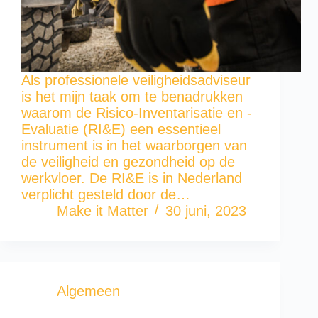
Als professionele veiligheidsadviseur
is het mijn taak om te benadrukken
waarom de Risico-Inventarisatie en -
Evaluatie (RI&E) een essentieel
instrument is in het waarborgen van
de veiligheid en gezondheid op de
werkvloer. De RI&E is in Nederland
verplicht gesteld door de…
Make it Matter
30 juni, 2023
Algemeen