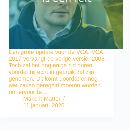
Een grote update voor de VCA. VCA
2017 vervangt de vorige versie, 2008
Toch zal het nog enige tijd duren
voordat hij echt in gebruik zal zijn
genomen. Dit komt doordat er nog
wat zaken geregeld moeten worden
om ervoor te…
Make it Matter
11 januari, 2020