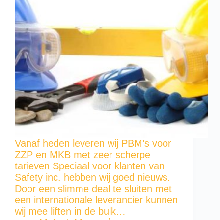
Vanaf heden leveren wij PBM’s voor
ZZP en MKB met zeer scherpe
tarieven Speciaal voor klanten van
Safety inc. hebben wij goed nieuws.
Door een slimme deal te sluiten met
een internationale leverancier kunnen
wij mee liften in de bulk…